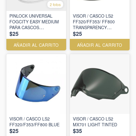
2 fotos
PINLOCK UNIVERSAL
VISOR / CASCO LS2
FOGCITY EASY MEDIUM
FF320/FF353/ FF800
PARA CASCOS
TRANSPARENCY
$25
$25
INTEGRALES
ELECTRIC SPRAY BLUE
AÑADIR AL CARRITO
AÑADIR AL CARRITO
VISOR / CASCO LS2
VISOR / CASCO LS2
FF320/F353/FF800 BLUE
MX701 LIGHT TINTED
$25
$35