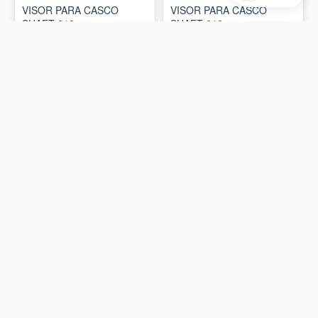
VISOR PARA CASCO
VISOR PARA CASCO
SHAFT 610
SHAFT 610
$17
$17
AÑADIR AL CARRITO
AÑADIR AL CARRITO
GOGGLE FOX FLORA
GOGGLES FOX NEGRO
SPARK
$40
$51
AÑADIR AL CARRITO
AÑADIR AL CARRITO