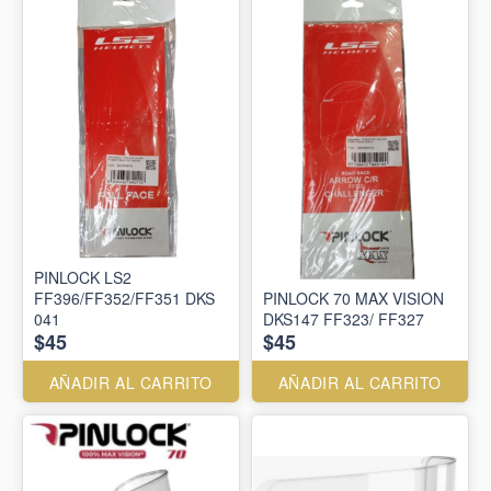
PINLOCK LS2
FF396/FF352/FF351 DKS
PINLOCK 70 MAX VISION
041
DKS147 FF323/ FF327
$45
$45
AÑADIR AL CARRITO
AÑADIR AL CARRITO