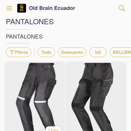
Old Brain Ecuador
PANTALONES
PANTALONES
Filtros
Todo
Descuento
ls2
BELLBI
2 fotos