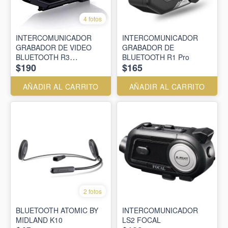
4 fotos
INTERCOMUNICADOR
INTERCOMUNICADOR
GRABADOR DE VIDEO
GRABADOR DE
BLUETOOTH R3
BLUETOOTH R1 Pro
$190
$165
FREEDCONN
AÑADIR AL CARRITO
AÑADIR AL CARRITO
2 fotos
BLUETOOTH ATOMIC BY
INTERCOMUNICADOR
MIDLAND K10
LS2 FOCAL