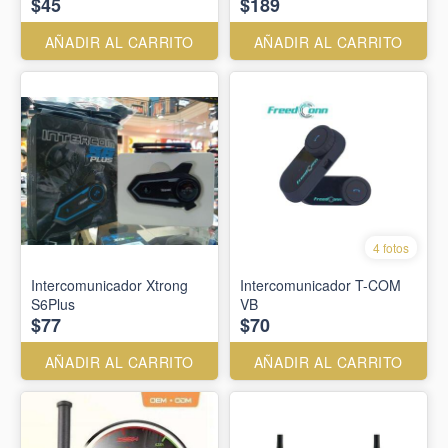
$45
$189
AÑADIR AL CARRITO
AÑADIR AL CARRITO
4 fotos
Intercomunicador Xtrong
Intercomunicador T-COM
S6Plus
VB
$77
$70
AÑADIR AL CARRITO
AÑADIR AL CARRITO