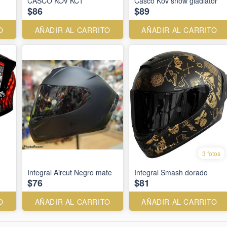
CASCO KOV KC1
Casco Kov snow gladiator
$86
$89
O
AÑADIR AL CARRITO
AÑADIR AL CARRITO
3 fotos
Integral Aircut Negro mate
Integral Smash dorado
$76
$81
O
AÑADIR AL CARRITO
AÑADIR AL CARRITO