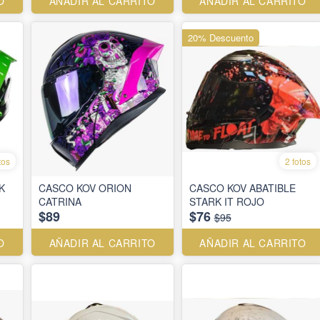
O
AÑADIR AL CARRITO
AÑADIR AL CARRITO
20% Descuento
tos
2 fotos
K
CASCO KOV ORION
CASCO KOV ABATIBLE
CATRINA
STARK IT ROJO
$89
$76
$95
O
AÑADIR AL CARRITO
AÑADIR AL CARRITO