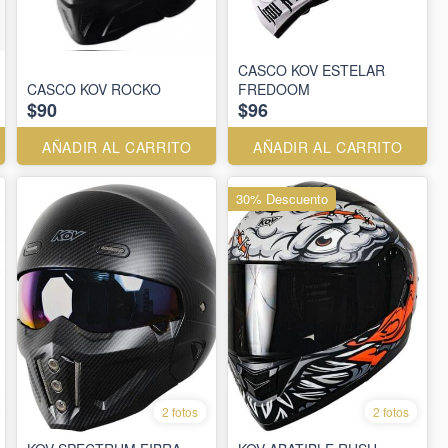
CASCO KOV ESTELAR
CASCO KOV ROCKO
FREDOOM
$90
$96
AÑADIR AL CARRITO
AÑADIR AL CARRITO
30% Descuento
2 fotos
2 fotos