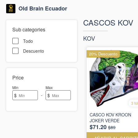
Old Brain Ecuador
CASCOS KOV
Sub categories
KOV
Todo
Descuento
20% Descuento
Price
Min
Max
-
$
$
3 fo
CASCO KOV KROON
JOKER VERDE
$71.20
$89