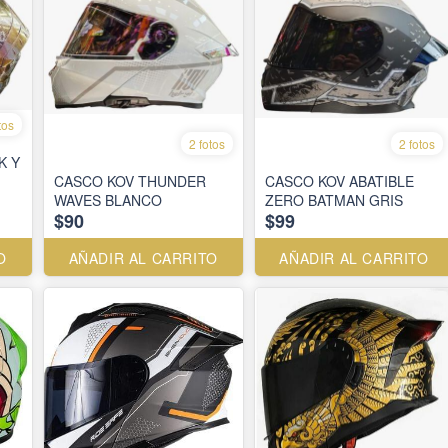
tos
2 fotos
2 fotos
K Y
CASCO KOV THUNDER
CASCO KOV ABATIBLE
WAVES BLANCO
ZERO BATMAN GRIS
$90
$99
O
AÑADIR AL CARRITO
AÑADIR AL CARRITO