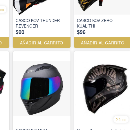
tos
CASCO KOV THUNDER
CASCO KOV ZERO
REVENGER
KUALITHI
$90
$96
O
AÑADIR AL CARRITO
AÑADIR AL CARRITO
2 fotos