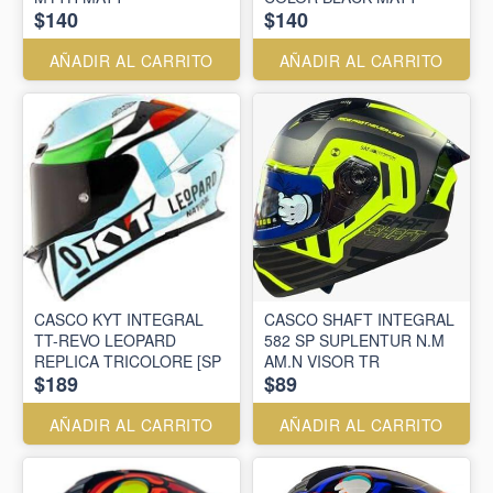
$140
$140
AÑADIR AL CARRITO
AÑADIR AL CARRITO
CASCO KYT INTEGRAL
CASCO SHAFT INTEGRAL
TT-REVO LEOPARD
582 SP SUPLENTUR N.M
REPLICA TRICOLORE [SP
AM.N VISOR TR
$189
$89
AÑADIR AL CARRITO
AÑADIR AL CARRITO