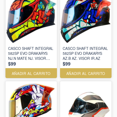
CASCO SHAFT INTEGRAL
CASCO SHAFT INTEGRAL
582SP EVO DRAKARYS
582SP EVO DRAKARYS
NJ.N MATE NJ. VISOR
AZ.B AZ. VISOR IR.AZ
$99
$99
IR.AZ
AÑADIR AL CARRITO
AÑADIR AL CARRITO