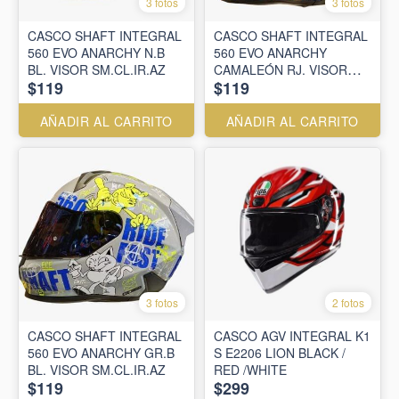
3 fotos
3 fotos
CASCO SHAFT INTEGRAL
CASCO SHAFT INTEGRAL
560 EVO ANARCHY N.B
560 EVO ANARCHY
BL. VISOR SM.CL.IR.AZ
CAMALEÓN RJ. VISOR
$119
$119
SM.CL.IR.AZ
AÑADIR AL CARRITO
AÑADIR AL CARRITO
3 fotos
2 fotos
CASCO SHAFT INTEGRAL
CASCO AGV INTEGRAL K1
560 EVO ANARCHY GR.B
S E2206 LION BLACK /
BL. VISOR SM.CL.IR.AZ
RED /WHITE
$119
$299