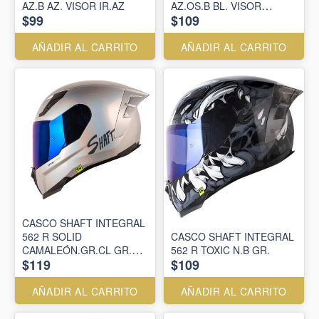
AZ.B AZ. VISOR IR.AZ
AZ.OS.B BL. VISOR
$99
$109
SM.CL.IR.AZ
AÑADIR AL CARRITO
AÑADIR AL CARRITO
CASCO SHAFT INTEGRAL
562 R SOLID
CASCO SHAFT INTEGRAL
CAMALEÓN.GR.CL GR.OS
562 R TOXIC N.B GR.
$119
$109
VISOR SM.CL.IR.AZ
AÑADIR AL CARRITO
AÑADIR AL CARRITO