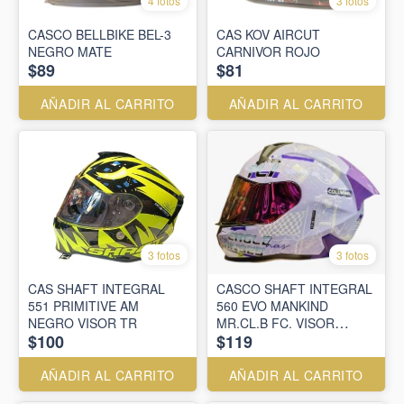
4 fotos
3 fotos
CASCO BELLBIKE BEL-3
CAS KOV AIRCUT
NEGRO MATE
CARNIVOR ROJO
$89
$81
AÑADIR AL CARRITO
AÑADIR AL CARRITO
3 fotos
3 fotos
CAS SHAFT INTEGRAL
CASCO SHAFT INTEGRAL
551 PRIMITIVE AM
560 EVO MANKIND
NEGRO VISOR TR
MR.CL.B FC. VISOR
$100
$119
SM.CL.REVO.MR
AÑADIR AL CARRITO
AÑADIR AL CARRITO