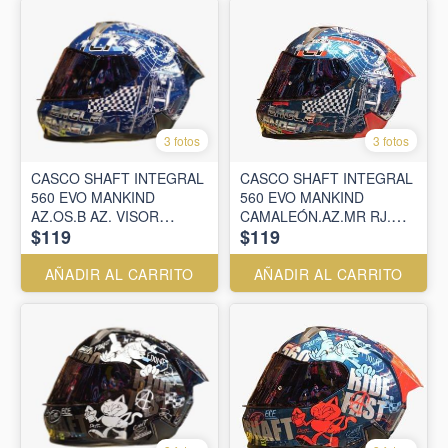
3 fotos
3 fotos
CASCO SHAFT INTEGRAL
CASCO SHAFT INTEGRAL
560 EVO MANKIND
560 EVO MANKIND
AZ.OS.B AZ. VISOR
CAMALEÓN.AZ.MR RJ.
$119
$119
SM.CL.IR.AZ
VISOR SM.CL.IR.AZ
AÑADIR AL CARRITO
AÑADIR AL CARRITO