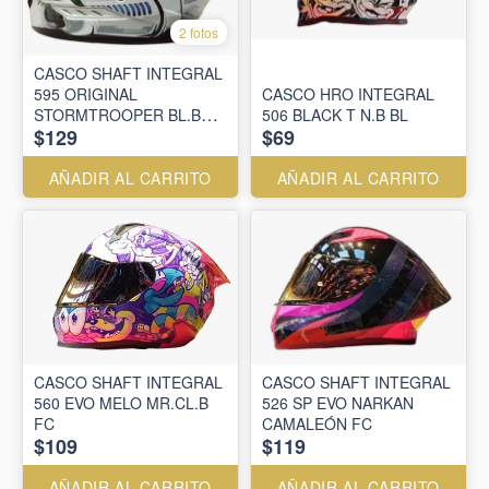
2 fotos
CASCO SHAFT INTEGRAL
595 ORIGINAL
CASCO HRO INTEGRAL
STORMTROOPER BL.B
506 BLACK T N.B BL
$129
$69
GR. VISOR TR.IR.AZ
AÑADIR AL CARRITO
AÑADIR AL CARRITO
CASCO SHAFT INTEGRAL
CASCO SHAFT INTEGRAL
560 EVO MELO MR.CL.B
526 SP EVO NARKAN
FC
CAMALEÓN FC
$109
$119
AÑADIR AL CARRITO
AÑADIR AL CARRITO