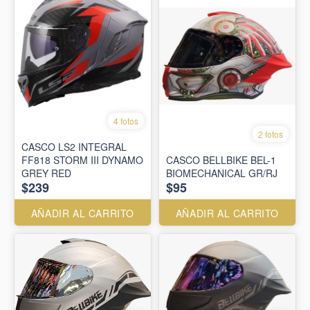
4 fotos
2 fotos
CASCO LS2 INTEGRAL
FF818 STORM III DYNAMO
CASCO BELLBIKE BEL-1
GREY RED
BIOMECHANICAL GR/RJ
$239
$95
AÑADIR AL CARRITO
AÑADIR AL CARRITO