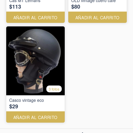
Cas MT Lemans
OLD vintage cuero cafe
$113
$80
AÑADIR AL CARRITO
AÑADIR AL CARRITO
3 fotos
Casco vintage eco
$29
AÑADIR AL CARRITO