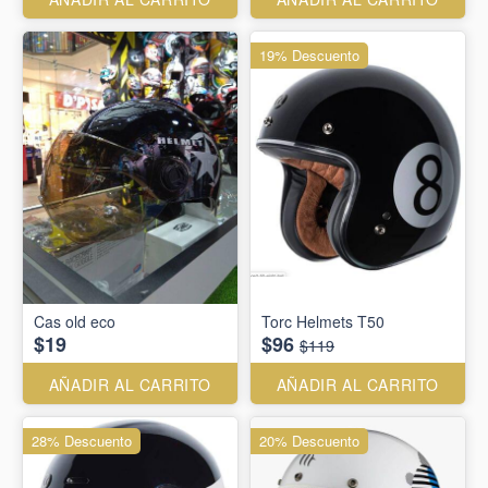
19% Descuento
Cas old eco
Torc Helmets T50
$19
$96
$119
AÑADIR AL CARRITO
AÑADIR AL CARRITO
28% Descuento
20% Descuento