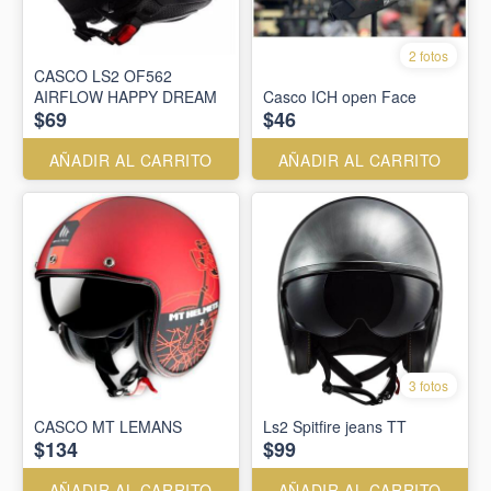
2 fotos
CASCO LS2 OF562
AIRFLOW HAPPY DREAM
Casco ICH open Face
$69
$46
AÑADIR AL CARRITO
AÑADIR AL CARRITO
3 fotos
CASCO MT LEMANS
Ls2 Spitfire jeans TT
$134
$99
AÑADIR AL CARRITO
AÑADIR AL CARRITO