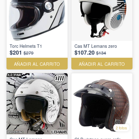
Torc Helmets T1
Cas MT Lemans zero
$201
$107.20
$279
$134
AÑADIR AL CARRITO
AÑADIR AL CARRITO
2 fotos