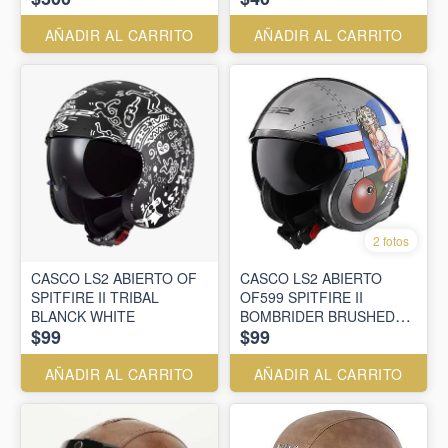
AÑADIR AL CARRITO
AÑADIR AL CARRITO
2 fotos
CASCO LS2 ABIERTO OF
CASCO LS2 ABIERTO
SPITFIRE II TRIBAL
OF599 SPITFIRE II
BLANCK WHITE
BOMBRIDER BRUSHED
$99
$99
ALLOY
AÑADIR AL CARRITO
AÑADIR AL CARRITO