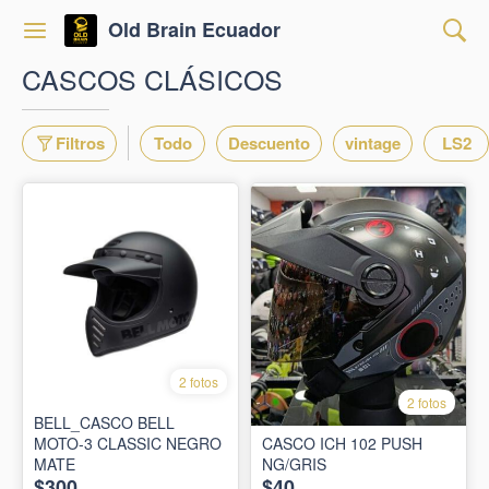
Old Brain Ecuador
CASCOS CLÁSICOS
Filtros
Todo
Descuento
vintage
LS2
2 fotos
2 fotos
BELL_CASCO BELL
MOTO-3 CLASSIC NEGRO
CASCO ICH 102 PUSH
MATE
NG/GRIS
$300
$40