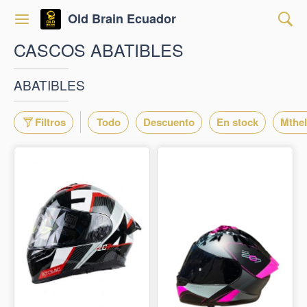
Old Brain Ecuador
CASCOS ABATIBLES
ABATIBLES
Filtros
Todo
Descuento
En stock
Mthe