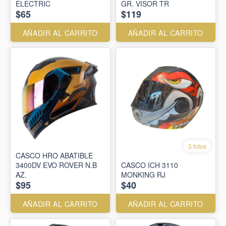
ELECTRIC
GR. VISOR TR
$65
$119
AÑADIR AL CARRITO
AÑADIR AL CARRITO
3 fotos
CASCO HRO ABATIBLE
3400DV EVO ROVER N.B
CASCO ICH 3110
AZ.
MONKING RJ
$95
$40
AÑADIR AL CARRITO
AÑADIR AL CARRITO