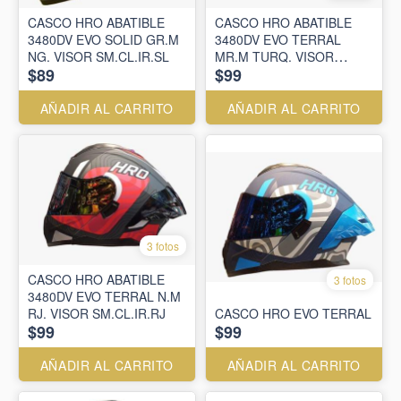
CASCO HRO ABATIBLE
CASCO HRO ABATIBLE
3480DV EVO SOLID GR.M
3480DV EVO TERRAL
NG. VISOR SM.CL.IR.SL
MR.M TURQ. VISOR
$89
$99
SM.CL.IR.MR
AÑADIR AL CARRITO
AÑADIR AL CARRITO
3 fotos
CASCO HRO ABATIBLE
3 fotos
3480DV EVO TERRAL N.M
RJ. VISOR SM.CL.IR.RJ
CASCO HRO EVO TERRAL
$99
$99
AÑADIR AL CARRITO
AÑADIR AL CARRITO