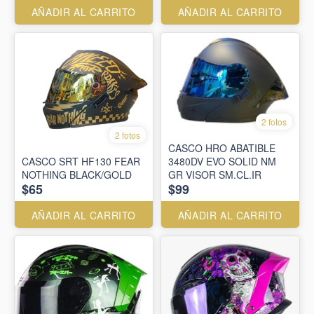
AÑADIR AL CARRITO
AÑADIR AL CARRITO
2 fotos
2 fotos
CASCO HRO ABATIBLE
CASCO SRT HF130 FEAR
3480DV EVO SOLID NM
NOTHING BLACK/GOLD
GR VISOR SM.CL.IR
$65
$99
AÑADIR AL CARRITO
AÑADIR AL CARRITO