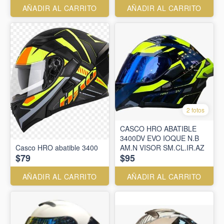
AÑADIR AL CARRITO
AÑADIR AL CARRITO
2 fotos
CASCO HRO ABATIBLE
3400DV EVO IOQUE N.B
Casco HRO abatible 3400
AM.N VISOR SM.CL.IR.AZ
$79
$95
AÑADIR AL CARRITO
AÑADIR AL CARRITO