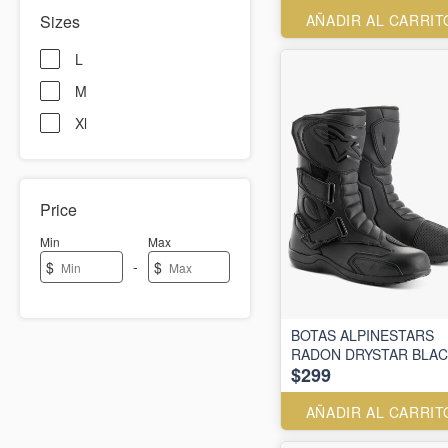
Sizes
AÑADIR AL CARRIT
L
M
Xl
Price
Min
Max
-
$
$
BOTAS ALPINESTARS
RADON DRYSTAR BLA
$299
AÑADIR AL CARRIT