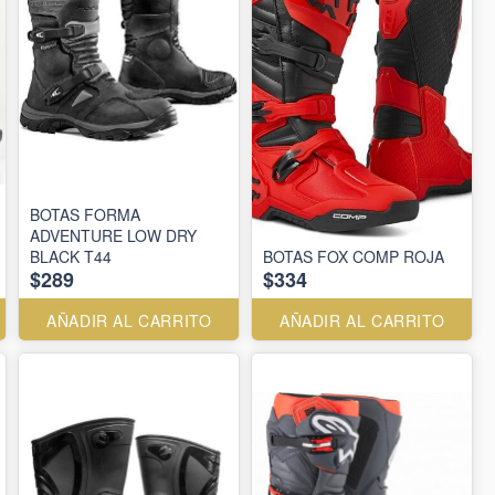
BOTAS FORMA
ADVENTURE LOW DRY
BLACK T44
BOTAS FOX COMP ROJA
$289
$334
AÑADIR AL CARRITO
AÑADIR AL CARRITO