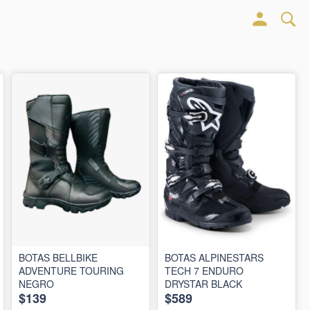
BOTAS BELLBIKE
BOTAS ALPINESTARS
ADVENTURE TOURING
TECH 7 ENDURO
NEGRO
DRYSTAR BLACK
$139
$589