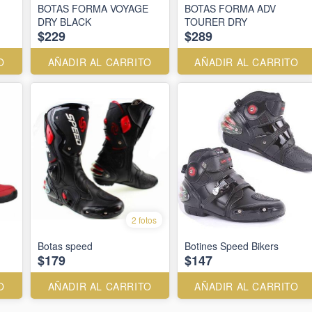
BOTAS FORMA VOYAGE
BOTAS FORMA ADV
DRY BLACK
TOURER DRY
$229
$289
O
AÑADIR AL CARRITO
AÑADIR AL CARRITO
2 fotos
Botas speed
Botines Speed Bikers
$179
$147
O
AÑADIR AL CARRITO
AÑADIR AL CARRITO