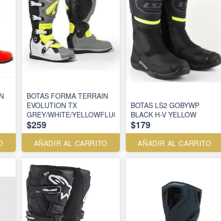
N
BOTAS FORMA TERRAIN
EVOLUTION TX
BOTAS LS2 GOBYWP
GREY/WHITE/YELLOWFLUO
BLACK H-V YELLOW
$259
$179
O
AÑADIR AL CARRITO
AÑADIR AL CARRITO