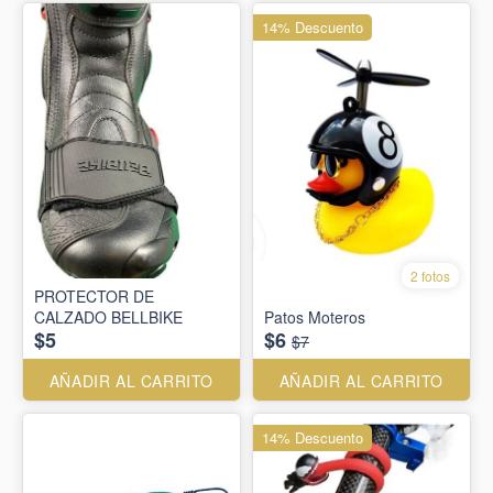
14% Descuento
2 fotos
PROTECTOR DE
CALZADO BELLBIKE
Patos Moteros
$5
$6
$7
AÑADIR AL CARRITO
AÑADIR AL CARRITO
14% Descuento