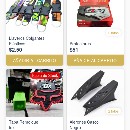
2 fotos
Llaveros Colgantes
Elásticos
Protectores
$2.50
$51
AÑADIR AL CARRITO
AÑADIR AL CARRITO
Fuera de Stock
2 fotos
Tapa Remolque
Alerones Casco
fox
Negro