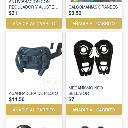
ANTIVIBRACION CON
REGULADOR Y AJUSTE
CALCOMANIAS GRANDES
$31
$3.50
REFORZADO
AZUL/BLANCO -
UNIVERSAL - MOXAL
AÑADIR AL CARRITO
AÑADIR AL CARRITO
2 fotos
MECANISMO NEO
AGARRADERA DE PILOTO
BELLATOR
$14.50
$7
AÑADIR AL CARRITO
AÑADIR AL CARRITO