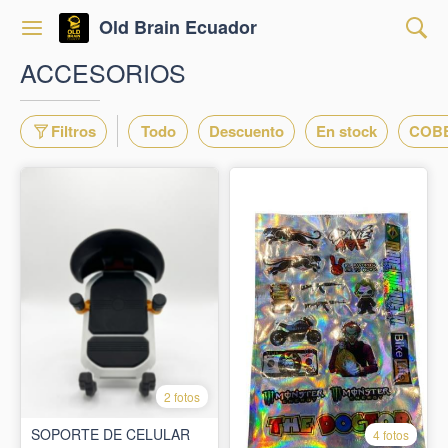
Old Brain Ecuador
ACCESORIOS
Filtros
Todo
Descuento
En stock
COB
2 fotos
SOPORTE DE CELULAR
4 fotos