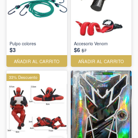
Pulpo colores
Accesorio Venom
$3
$6
$7
AÑADIR AL CARRITO
AÑADIR AL CARRITO
33% Descuento