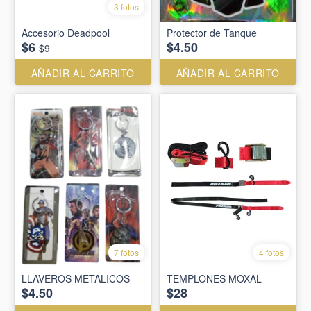
3 fotos
Accesorio Deadpool
Protector de Tanque
$6
$4.50
$9
AÑADIR AL CARRITO
AÑADIR AL CARRITO
7 fotos
4 fotos
LLAVEROS METALICOS
TEMPLONES MOXAL
$4.50
$28