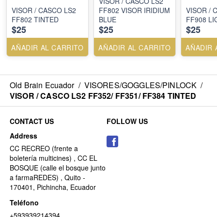
VISOR / CASCO LS2
VISOR / CASCO LS2
FF802 VISOR IRIDIUM
VISOR / 
FF802 TINTED
BLUE
FF908 LI
$25
$25
$25
AÑADIR AL CARRITO
AÑADIR AL CARRITO
AÑADIR 
Old Brain Ecuador
/
VISORES/GOGGLES/PINLOCK
/
VISOR / CASCO LS2 FF352/ FF351/ FF384 TINTED
CONTACT US
FOLLOW US
Address
CC RECREO (frente a
boletería multicines) , CC EL
BOSQUE (calle el bosque junto
a farmaREDES) , Quito -
170401, Pichincha, Ecuador
Teléfono
+593939214394