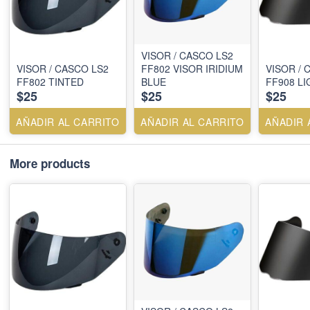
VISOR / CASCO LS2
VISOR / CASCO LS2
FF802 VISOR IRIDIUM
VISOR / 
FF802 TINTED
BLUE
FF908 LI
$25
$25
$25
AÑADIR AL CARRITO
AÑADIR AL CARRITO
AÑADIR 
More products