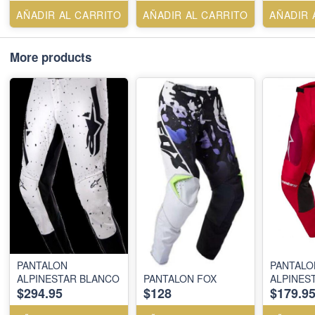
AÑADIR AL CARRITO
AÑADIR AL CARRITO
AÑADIR 
More products
PANTALON
PANTALO
ALPINESTAR BLANCO
PANTALON FOX
ALPINES
$294.95
$128
$179.9