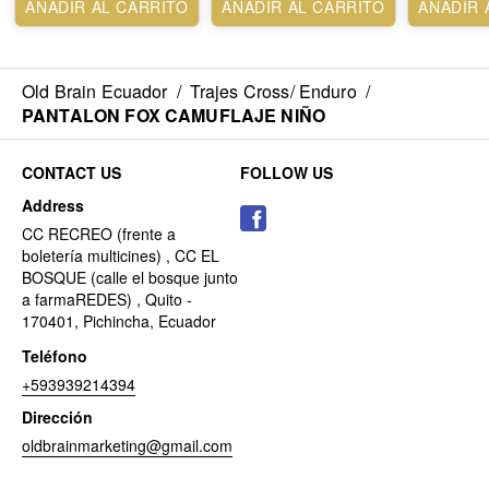
AÑADIR AL CARRITO
AÑADIR AL CARRITO
AÑADIR 
Old Brain Ecuador
/
Trajes Cross/ Enduro
/
PANTALON FOX CAMUFLAJE NIÑO
CONTACT US
FOLLOW US
Address
CC RECREO (frente a
boletería multicines) , CC EL
BOSQUE (calle el bosque junto
a farmaREDES) , Quito -
170401, Pichincha, Ecuador
Teléfono
+593939214394
Dirección
oldbrainmarketing@gmail.com