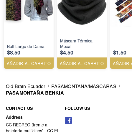
Máscara Térmica
Buff Largo de Dama
Moxal
$8.50
$4.50
$1.50
AÑADIR AL CARRITO
AÑADIR AL CARRITO
AÑADIR 
Old Brain Ecuador
/
PASAMONTAÑA/MÁSCARAS
/
PASAMONTAÑA BENKIA
CONTACT US
FOLLOW US
Address
CC RECREO (frente a
boletería multicines) , CC EL