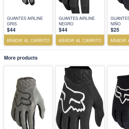
GUANTES AIRLINE
GUANTES AIRLINE
GUANTE
GRIS
NEGRO
NIÑO
$44
$44
$25
AÑADIR AL CARRITO
AÑADIR AL CARRITO
AÑADIR 
More products