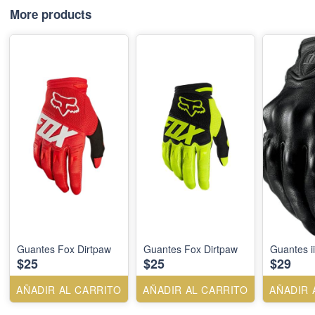
More products
Guantes Fox Dirtpaw
Guantes Fox Dirtpaw
Guantes ii
$25
$25
$29
AÑADIR AL CARRITO
AÑADIR AL CARRITO
AÑADIR 