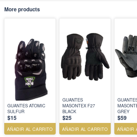
More products
GUANTES
GUANTE
GUANTES ATOMIC
MASONTEX F27
MASONT
SULFUR
BLACK
GREY
$15
$25
$59
AÑADIR AL CARRITO
AÑADIR AL CARRITO
AÑADIR 