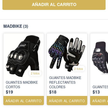
AÑADIR AL CARRITO
MADBIKE
(3)
2 fotos
2 fotos
GUANTES MADBIKE
GUANTES MADBIKE
REFLECTANTES
CORTOS
COLORES
GUANTES
$19
$18
$13
AÑADIR AL CARRITO
AÑADIR AL CARRITO
AÑADIR 