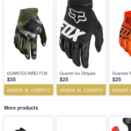
GUANTES NIÑO FOX
Guante fox Dirtpaw
Guantes F
$35
$25
$25
AÑADIR AL CARRITO
AÑADIR AL CARRITO
AÑADIR 
More products