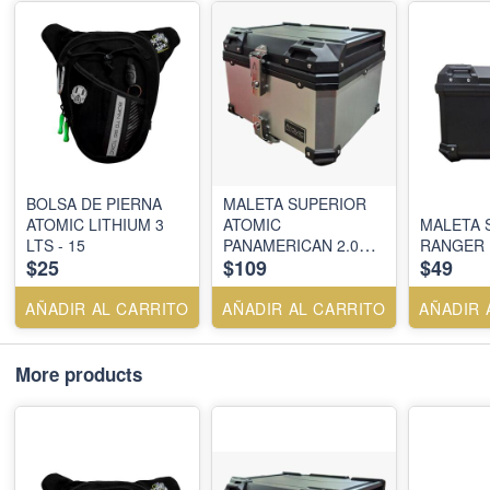
BOLSA DE PIERNA
MALETA SUPERIOR
ATOMIC LITHIUM 3
ATOMIC
MALETA 
LTS - 15
PANAMERICAN 2.0
RANGER 
$25
$109
$49
DLS/LINER 57 LTS -
SILVER
AÑADIR AL CARRITO
AÑADIR AL CARRITO
AÑADIR 
More products