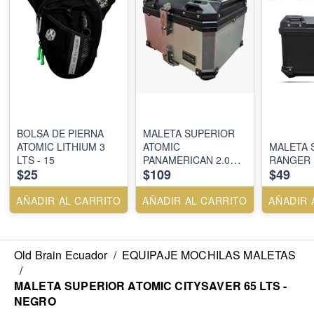
BOLSA DE PIERNA
MALETA SUPERIOR
ATOMIC LITHIUM 3
ATOMIC
MALETA 
LTS - 15
PANAMERICAN 2.0
RANGER 
$25
$109
$49
DLS/LINER 57 LTS -
SILVER
AÑADIR AL CARRITO
AÑADIR AL CARRITO
AÑADIR 
Old Brain Ecuador
/
EQUIPAJE MOCHILAS MALETAS
/
MALETA SUPERIOR ATOMIC CITYSAVER 65 LTS -
NEGRO