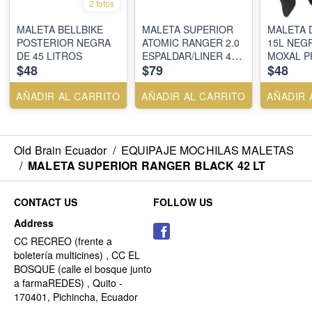
2 fotos
MALETA BELLBIKE
MALETA SUPERIOR
MALETA 
POSTERIOR NEGRA
ATOMIC RANGER 2.0
15L NEGR
DE 45 LITROS
ESPALDAR/LINER 42
MOXAL P
$48
$79
$48
LTS - NEGRO - 15 -
AÑADIR AL CARRITO
AÑADIR AL CARRITO
AÑADIR 
Old Brain Ecuador
/
EQUIPAJE MOCHILAS MALETAS
/
MALETA SUPERIOR RANGER BLACK 42 LT
CONTACT US
FOLLOW US
Address
CC RECREO (frente a
boletería multicines) , CC EL
BOSQUE (calle el bosque junto
a farmaREDES) , Quito -
170401, Pichincha, Ecuador