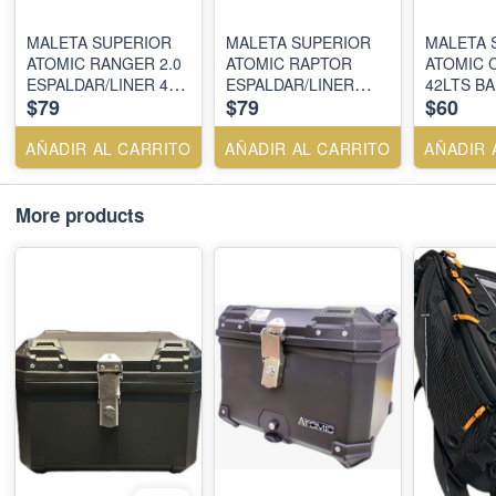
MALETA SUPERIOR
MALETA SUPERIOR
MALETA 
ATOMIC RANGER 2.0
ATOMIC RAPTOR
ATOMIC 
ESPALDAR/LINER 42
ESPALDAR/LINER
42LTS B
$79
$79
$60
LTS - NEGRO - 15 -
42LTS NEGRO
AÑADIR AL CARRITO
AÑADIR AL CARRITO
AÑADIR 
More products