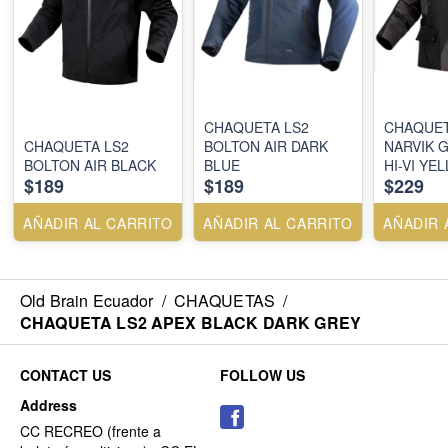
CHAQUETA LS2
CHAQUET
CHAQUETA LS2
BOLTON AIR DARK
NARVIK 
BOLTON AIR BLACK
BLUE
HI-VI YE
$189
$189
$229
AÑADIR AL CARRITO
AÑADIR AL CARRITO
AÑADIR 
Old Brain Ecuador
/
CHAQUETAS
/
CHAQUETA LS2 APEX BLACK DARK GREY
CONTACT US
FOLLOW US
Address
CC RECREO (frente a