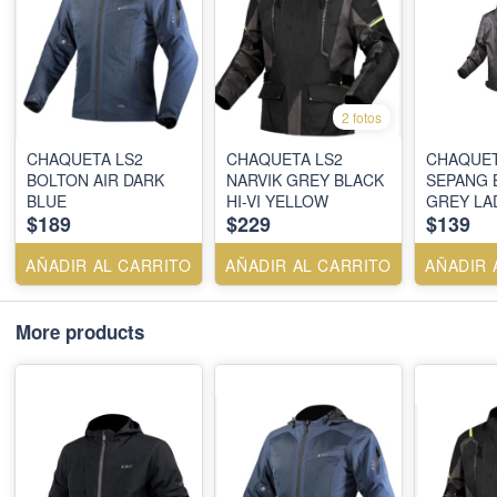
2 fotos
CHAQUETA LS2
CHAQUETA LS2
CHAQUET
BOLTON AIR DARK
NARVIK GREY BLACK
SEPANG 
BLUE
HI-VI YELLOW
GREY LA
$189
$229
$139
AÑADIR AL CARRITO
AÑADIR AL CARRITO
AÑADIR 
More products