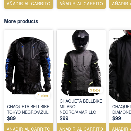
AÑADIR AL CARRITO
AÑADIR AL CARRITO
AÑADIR 
More products
3 fotos
2 fotos
CHAQUETA BELLBIKE
CHAQUETA BELLBIKE
MILANO
CHAQUET
TOKYO NEGRO/AZUL
NEGRO/AMARILLO
DIAMON
$89
$99
$99
AÑADIR AL CARRITO
AÑADIR AL CARRITO
AÑADIR 