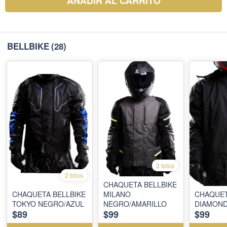
AÑADIR AL CARRITO
BELLBIKE
(28)
3 fotos
2 fotos
CHAQUETA BELLBIKE
CHAQUETA BELLBIKE
MILANO
CHAQUET
TOKYO NEGRO/AZUL
NEGRO/AMARILLO
DIAMON
$89
$99
$99