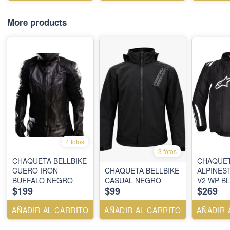
More products
4 fotos
3 fotos
CHAQUETA BELLBIKE
CHAQUE
CUERO IRON
CHAQUETA BELLBIKE
ALPINES
BUFFALO NEGRO
CASUAL NEGRO
V2 WP B
$199
$99
$269
AÑADIR AL CARRITO
AÑADIR AL CARRITO
AÑADIR 