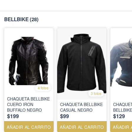
BELLBIKE
(28)
4 fotos
3 fotos
CHAQUETA BELLBIKE
CUERO IRON
CHAQUETA BELLBIKE
CHAQUET
BUFFALO NEGRO
CASUAL NEGRO
BELLBIK
$199
$99
$129
AÑADIR AL CARRITO
AÑADIR AL CARRITO
AÑADIR 