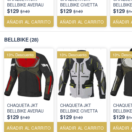
BELLBIKE AVERAU
BELLBIKE CIVETTA
BELLBIK
$129
$129
$129
$149
$149
$1
AÑADIR AL CARRITO
AÑADIR AL CARRITO
AÑADIR 
BELLBIKE
(28)
13% Descuento
13% Descuento
13% Descu
CHAQUETA JKT
CHAQUETA JKT
CHAQUET
BELLBIKE AVERAU
BELLBIKE CIVETTA
BELLBIK
$129
$129
$129
$149
$149
$1
AÑADIR AL CARRITO
AÑADIR AL CARRITO
AÑADIR 