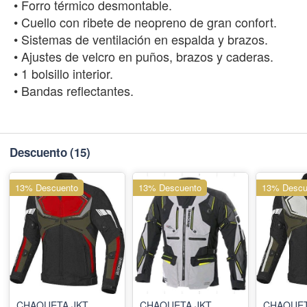
• Forro térmico desmontable.
• Cuello con ribete de neopreno de gran confort.
• Sistemas de ventilación en espalda y brazos.
• Ajustes de velcro en puños, brazos y caderas.
• 1 bolsillo interior.
• Bandas reflectantes.
Descuento
(15)
13% Descuento
13% Descuento
13% Descu
CHAQUETA JKT
CHAQUETA JKT
CHAQUET