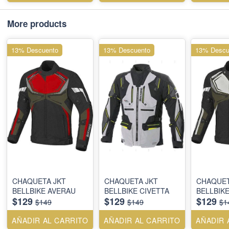
More products
13% Descuento
13% Descuento
13% Descu
CHAQUETA JKT
CHAQUETA JKT
CHAQUET
BELLBIKE AVERAU
BELLBIKE CIVETTA
BELLBIK
$129
$129
$129
$149
$149
$1
AÑADIR AL CARRITO
AÑADIR AL CARRITO
AÑADIR 