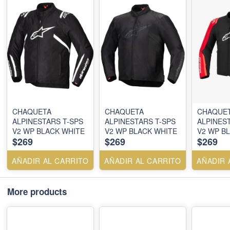
CHAQUETA
CHAQUETA
CHAQUE
ALPINESTARS T-SPS
ALPINESTARS T-SPS
ALPINES
V2 WP BLACK WHITE
V2 WP BLACK WHITE
V2 WP B
$269
$269
$269
FLUO
AÑADIR AL CARRITO
AÑADIR AL CARRITO
AÑADIR 
More products