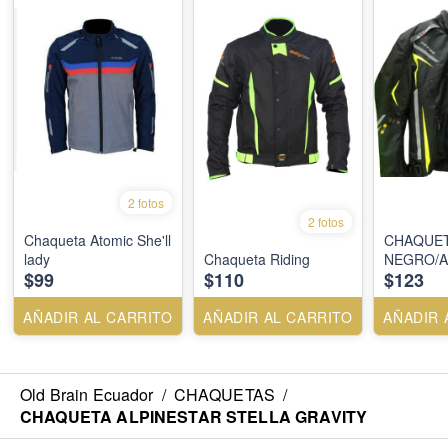
2 fotos
2 fotos
Chaqueta Atomic She'll
CHAQUE
lady
Chaqueta Riding
NEGRO/A
$99
$110
$123
AÑADIR AL CARRITO
AÑADIR AL CARRITO
AÑADIR 
Old Brain Ecuador
/
CHAQUETAS
/
CHAQUETA ALPINESTAR STELLA GRAVITY