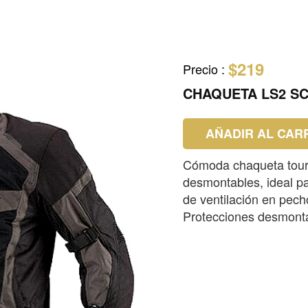
$219
Precio
:
CHAQUETA LS2 S
AÑADIR AL CAR
Cómoda chaqueta touri
desmontables, ideal pa
de ventilación en pech
Protecciones desmont