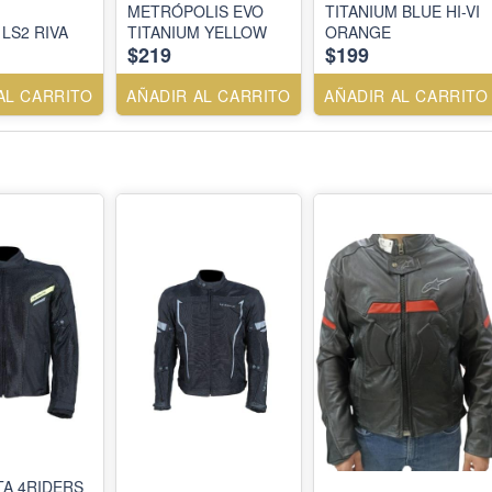
METRÓPOLIS EVO
TITANIUM BLUE HI-VI
Chaqueta LS2 RIVA
TITANIUM YELLOW
ORANGE
$219
$199
AL CARRITO
AÑADIR AL CARRITO
AÑADIR AL CARRITO
A 4RIDERS