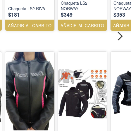
Chaqueta LS2
Chaquet
Chaqueta LS2 RIVA
NORWAY
NORWAY
$181
$349
$353
AÑADIR AL CARRITO
AÑADIR AL CARRITO
AÑADIR