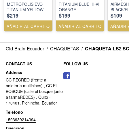
METRÓPOLIS EVO
TITANIUM BLUE HI-VI
AIRMESH
TITANIUM YELLOW
ORANGE
BLACK/F
$219
$199
$109
AÑADIR AL CARRITO
AÑADIR AL CARRITO
AÑADIR 
Old Brain Ecuador
/
CHAQUETAS
/
CHAQUETA LS2 S
CONTACT US
FOLLOW US
Address
CC RECREO (frente a
boletería multicines) , CC EL
BOSQUE (calle el bosque junto
a farmaREDES) , Quito -
170401, Pichincha, Ecuador
Teléfono
+593939214394
Dirección