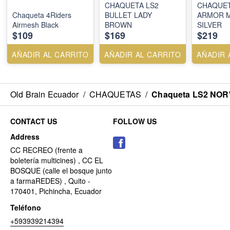
CHAQUETA LS2
CHAQUET
Chaqueta 4Riders
BULLET LADY
ARMOR M
Airmesh Black
BROWN
SILVER
$109
$169
$219
AÑADIR AL CARRITO
AÑADIR AL CARRITO
AÑADIR 
Old Brain Ecuador
/
CHAQUETAS
/
Chaqueta LS2 NO
CONTACT US
FOLLOW US
Address
CC RECREO (frente a
boletería multicines) , CC EL
BOSQUE (calle el bosque junto
a farmaREDES) , Quito -
170401, Pichincha, Ecuador
Teléfono
+593939214394