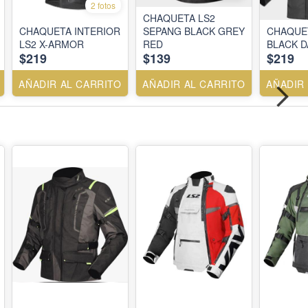
2 fotos
CHAQUETA LS2
CHAQUETA INTERIOR
SEPANG BLACK GREY
CHAQUET
LS2 X-ARMOR
RED
BLACK 
$219
$139
$219
AÑADIR AL CARRITO
AÑADIR AL CARRITO
AÑADIR