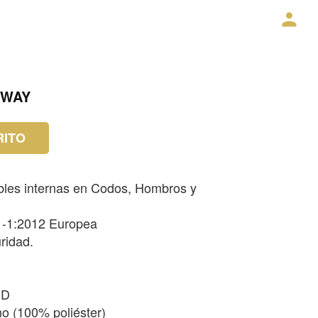
RWAY
RITO
bles internas en Codos, Hombros y
1-1:2012 Europea
ridad.
 D
no (100% poliéster)