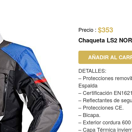
$353
Precio
:
Chaqueta LS2 NO
AÑADIR AL CAR
DETALLES:
– Protecciones removi
Espalda
– Certificación EN162
– Reflectantes de segu
– Protecciones CE.
– Bicapa.
– Exterior cordura 600
– Capa Térmica invier