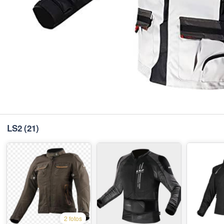
LS2
(21)
2 fotos