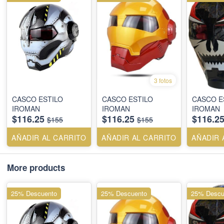
3 fotos
CASCO ESTILO
CASCO ESTILO
CASCO E
IROMAN
IROMAN
IROMAN
$116.25
$116.25
$116.2
$155
$155
AÑADIR AL CARRITO
AÑADIR AL CARRITO
AÑADIR 
More products
25% Descuento
25% Descuento
25% Descu