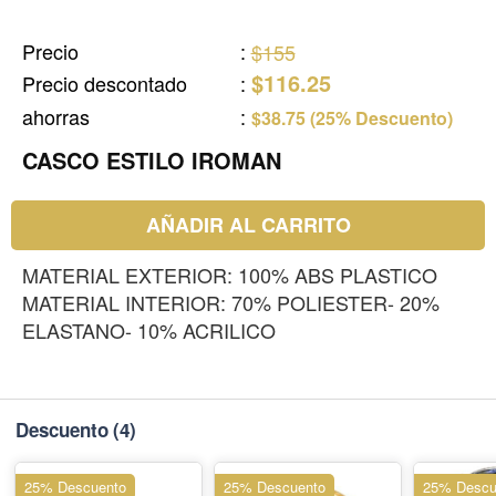
Precio
:
$155
$116.25
Precio descontado
:
ahorras
:
$38.75 (25% Descuento)
CASCO ESTILO IROMAN
AÑADIR AL CARRITO
MATERIAL EXTERIOR: 100% ABS PLASTICO
MATERIAL INTERIOR: 70% POLIESTER- 20%
ELASTANO- 10% ACRILICO
Descuento
(4)
25% Descuento
25% Descuento
25% Descu