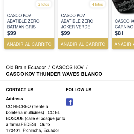
2 fotos
4 fotos
CASCO KOV
CASCO KOV
ABATIBLE ZERO
ABATIBLE ZERO
CASCO K
BATMAN GRIS
JOKER VERDE
CARNIVO
$99
$99
$81
AÑADIR AL CARRITO
AÑADIR AL CARRITO
AÑADIR 
Old Brain Ecuador
/
CASCOS KOV
/
CASCO KOV THUNDER WAVES BLANCO
CONTACT US
FOLLOW US
Address
CC RECREO (frente a
boletería multicines) , CC EL
BOSQUE (calle el bosque junto
a farmaREDES) , Quito -
170401, Pichincha, Ecuador