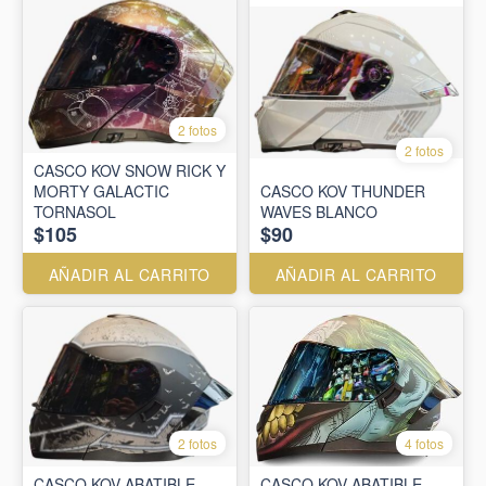
2 fotos
2 fotos
CASCO KOV SNOW RICK Y
MORTY GALACTIC
CASCO KOV THUNDER
TORNASOL
WAVES BLANCO
$105
$90
AÑADIR AL CARRITO
AÑADIR AL CARRITO
2 fotos
4 fotos
CASCO KOV ABATIBLE
CASCO KOV ABATIBLE