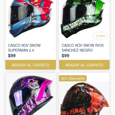
2 fotos
CASCO KOV SNOW
CASCO KOV SNOW RICK
SUPERMAN 2.0
SANCHEZ NEGRO
$99
$99
AÑADIR AL CARRITO
AÑADIR AL CARRITO
20% Descuento