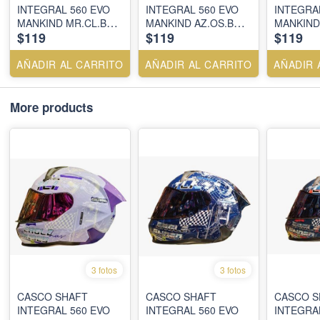
INTEGRAL 560 EVO
INTEGRAL 560 EVO
INTEGRA
MANKIND MR.CL.B
MANKIND AZ.OS.B
MANKIND
$119
$119
$119
FC. VISOR
AZ. VISOR
CAMALEÓ
SM.CL.REVO.MR
SM.CL.IR.AZ
RJ. VISO
SM.CL.IR
AÑADIR AL CARRITO
AÑADIR AL CARRITO
AÑADIR 
More products
3 fotos
3 fotos
CASCO SHAFT
CASCO SHAFT
CASCO S
INTEGRAL 560 EVO
INTEGRAL 560 EVO
INTEGRA