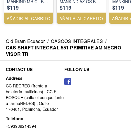
MANKIND MR.CL.B
MANKIND AZ.OS.B
MANKIND
$119
$119
$119
FC. VISOR
AZ. VISOR
CAMALEÓ
SM.CL.REVO.MR
SM.CL.IR.AZ
RJ. VISO
SM.CL.IR
AÑADIR AL CARRITO
AÑADIR AL CARRITO
AÑADIR 
Old Brain Ecuador
/
CASCOS INTEGRALES
/
CAS SHAFT INTEGRAL 551 PRIMITIVE AM NEGRO
VISOR TR
CONTACT US
FOLLOW US
Address
CC RECREO (frente a
boletería multicines) , CC EL
BOSQUE (calle el bosque junto
a farmaREDES) , Quito -
170401, Pichincha, Ecuador
Teléfono
+593939214394