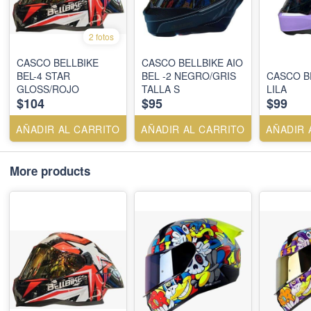
2 fotos
CASCO BELLBIKE
CASCO BELLBIKE AIO
BEL-4 STAR
BEL -2 NEGRO/GRIS
CASCO B
GLOSS/ROJO
TALLA S
LILA
$104
$95
$99
AÑADIR AL CARRITO
AÑADIR AL CARRITO
AÑADIR 
More products