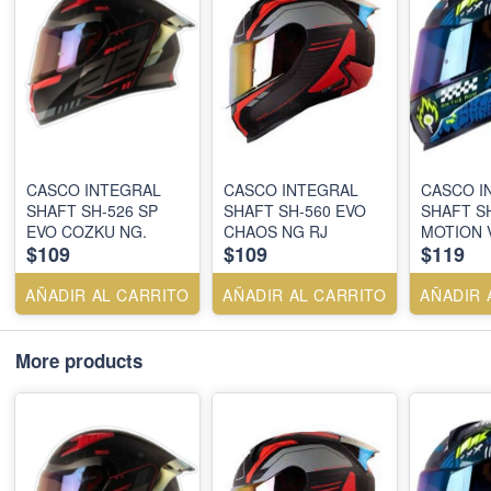
CASCO INTEGRAL
CASCO INTEGRAL
CASCO I
SHAFT SH-526 SP
SHAFT SH-560 EVO
SHAFT S
EVO COZKU NG.
CHAOS NG RJ
MOTION 
$109
$109
$119
2,CAMAL
AÑADIR AL CARRITO
AÑADIR AL CARRITO
AÑADIR 
More products