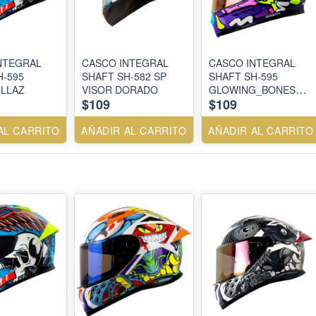
NTEGRAL
CASCO INTEGRAL
CASCO INTEGRAL
H-595
SHAFT SH-582 SP
SHAFT SH-595
LLAZ
VISOR DORADO
GLOWING_BONES
$109
$109
MR FC
AL CARRITO
AÑADIR AL CARRITO
AÑADIR AL CARRITO