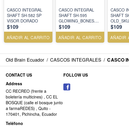
CASCO INTEGRAL
CASCO INTEGRAL
CASCO I
SHAFT SH-582 SP
SHAFT SH-595
SHAFT S
VISOR DORADO
GLOWING_BONES
OLD_SKU
$109
$109
$109
MR FC
AÑADIR AL CARRITO
AÑADIR AL CARRITO
AÑADIR 
Old Brain Ecuador
/
CASCOS INTEGRALES
/
CASCO I
CONTACT US
FOLLOW US
Address
CC RECREO (frente a
boletería multicines) , CC EL
BOSQUE (calle el bosque junto
a farmaREDES) , Quito -
170401, Pichincha, Ecuador
Teléfono