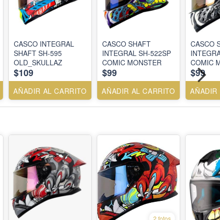
CASCO INTEGRAL
CASCO SHAFT
CASCO 
SHAFT SH-595
INTEGRAL SH-522SP
INTEGRA
OLD_SKULLAZ
COMIC MONSTER
COMIC 
$109
$99
$99
WHITE 
AÑADIR AL CARRITO
AÑADIR AL CARRITO
AÑADIR
2 fotos