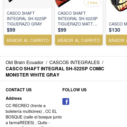
2 fotos
CASCO SHAFT
CASCO SHAFT
INTEGRAL SH-522SP
INTEGRAL SH-522SP
TIGUERAZO GRAY
TIGUERAZO MATT
CASCO M
$99
$99
$130
NEON ORANGE
AÑADIR AL CARRITO
AÑADIR AL CARRITO
AÑADIR 
Old Brain Ecuador
/
CASCOS INTEGRALES
/
CASCO SHAFT INTEGRAL SH-522SP COMIC
MONSTER WHITE GRAY
CONTACT US
FOLLOW US
Address
CC RECREO (frente a
boletería multicines) , CC EL
BOSQUE (calle el bosque junto
a farmaREDES) , Quito -