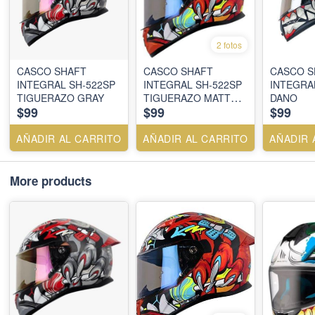
2 fotos
CASCO SHAFT
CASCO SHAFT
CASCO S
INTEGRAL SH-522SP
INTEGRAL SH-522SP
INTEGRA
TIGUERAZO GRAY
TIGUERAZO MATT
DANO
$99
$99
$99
NEON ORANGE
AÑADIR AL CARRITO
AÑADIR AL CARRITO
AÑADIR 
More products