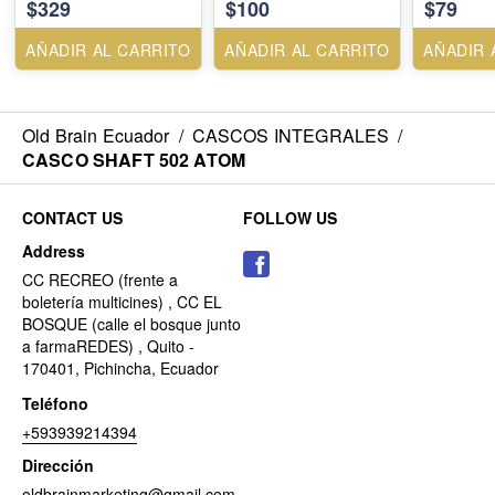
$329
$100
$79
AÑADIR AL CARRITO
AÑADIR AL CARRITO
AÑADIR 
Old Brain Ecuador
/
CASCOS INTEGRALES
/
CASCO SHAFT 502 ATOM
CONTACT US
FOLLOW US
Address
CC RECREO (frente a
boletería multicines) , CC EL
BOSQUE (calle el bosque junto
a farmaREDES) , Quito -
170401, Pichincha, Ecuador
Teléfono
+593939214394
Dirección
oldbrainmarketing@gmail.com