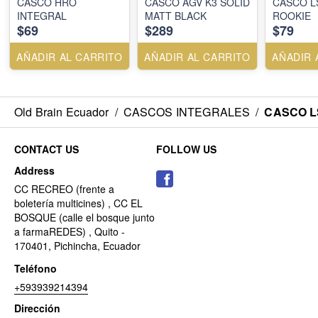
CASCO HRO
CASCO AGV K3 SOLID
CASCO L
INTEGRAL
MATT BLACK
ROOKIE
$69
$289
$79
AÑADIR AL CARRITO
AÑADIR AL CARRITO
AÑADIR 
Old Brain Ecuador
/
CASCOS INTEGRALES
/
CASCO L
CONTACT US
FOLLOW US
Address
CC RECREO (frente a
boletería multicines) , CC EL
BOSQUE (calle el bosque junto
a farmaREDES) , Quito -
170401, Pichincha, Ecuador
Teléfono
+593939214394
Dirección