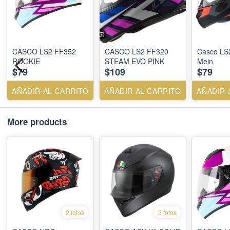
CASCO LS2 FF352
CASCO LS2 FF320
Casco LS
ROOKIE
STEAM EVO PINK
Mein
$79
$109
$79
AÑADIR AL CARRITO
AÑADIR AL CARRITO
AÑADIR 
More products
2 fotos
3 fotos