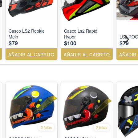
Casco LS2 Rookie
Casco Ls2 Rapid
Mein
Hyper
LS2 ROO
$79
$100
$79
AÑADIR AL CARRITO
AÑADIR AL CARRITO
AÑADIR
2 fotos
2 fotos