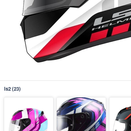
ls2
(23)