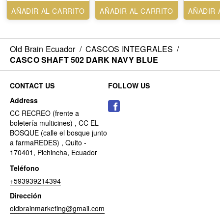
AÑADIR AL CARRITO
AÑADIR AL CARRITO
AÑADIR 
Old Brain Ecuador
/
CASCOS INTEGRALES
/
CASCO SHAFT 502 DARK NAVY BLUE
CONTACT US
FOLLOW US
Address
CC RECREO (frente a
boletería multicines) , CC EL
BOSQUE (calle el bosque junto
a farmaREDES) , Quito -
170401, Pichincha, Ecuador
Teléfono
+593939214394
Dirección
oldbrainmarketing@gmail.com