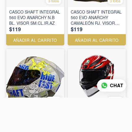
3 fotos
3 fotos
CASCO SHAFT INTEGRAL
CASCO SHAFT INTEGRAL
560 EVO ANARCHY N.B
560 EVO ANARCHY
BL. VISOR SM.CL.IR.AZ
CAMALEÓN RJ. VISOR
$119
$119
SM.CL.IR.AZ
AÑADIR AL CARRITO
AÑADIR AL CARRITO
CHAT
3 fotos
2 fotos
CASCO SHAFT INTEGRAL
CASCO AGV INTEGRAL K1
560 EVO ANARCHY GR.B
S E2206 LION BLACK /
BL. VISOR SM.CL.IR.AZ
RED /WHITE
$119
$299