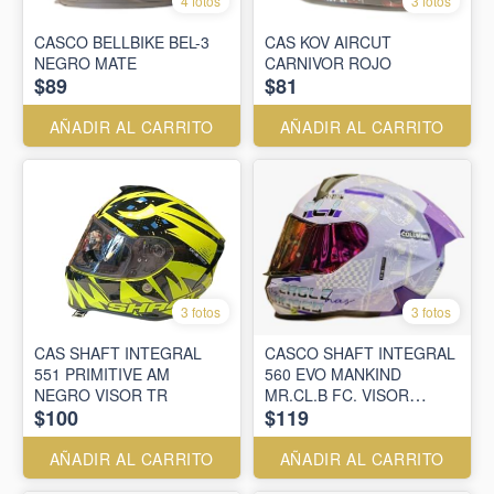
4 fotos
3 fotos
CASCO BELLBIKE BEL-3
CAS KOV AIRCUT
NEGRO MATE
CARNIVOR ROJO
$89
$81
AÑADIR AL CARRITO
AÑADIR AL CARRITO
3 fotos
3 fotos
CAS SHAFT INTEGRAL
CASCO SHAFT INTEGRAL
551 PRIMITIVE AM
560 EVO MANKIND
NEGRO VISOR TR
MR.CL.B FC. VISOR
$100
$119
SM.CL.REVO.MR
AÑADIR AL CARRITO
AÑADIR AL CARRITO