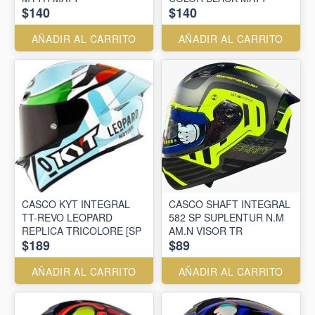
$140
$140
AÑADIR AL CARRITO
AÑADIR AL CARRITO
CASCO KYT INTEGRAL
CASCO SHAFT INTEGRAL
TT-REVO LEOPARD
582 SP SUPLENTUR N.M
REPLICA TRICOLORE [SP
AM.N VISOR TR
$189
$89
AÑADIR AL CARRITO
AÑADIR AL CARRITO