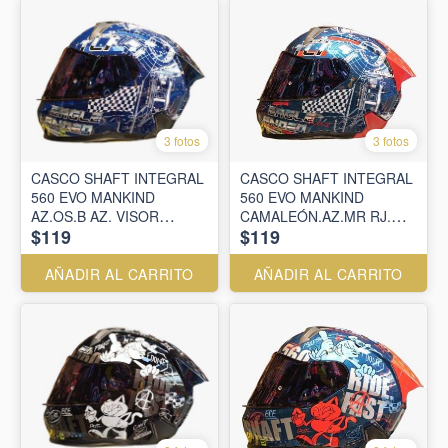
3 fotos
3 fotos
CASCO SHAFT INTEGRAL
CASCO SHAFT INTEGRAL
560 EVO MANKIND
560 EVO MANKIND
AZ.OS.B AZ. VISOR
CAMALEÓN.AZ.MR RJ.
$119
$119
SM.CL.IR.AZ
VISOR SM.CL.IR.AZ
AÑADIR AL CARRITO
AÑADIR AL CARRITO