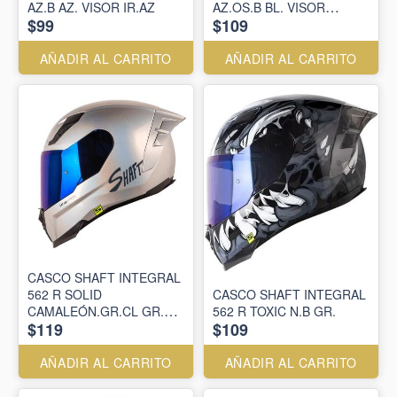
AZ.B AZ. VISOR IR.AZ
AZ.OS.B BL. VISOR
$99
$109
SM.CL.IR.AZ
AÑADIR AL CARRITO
AÑADIR AL CARRITO
CASCO SHAFT INTEGRAL
562 R SOLID
CASCO SHAFT INTEGRAL
CAMALEÓN.GR.CL GR.OS
562 R TOXIC N.B GR.
$119
$109
VISOR SM.CL.IR.AZ
AÑADIR AL CARRITO
AÑADIR AL CARRITO