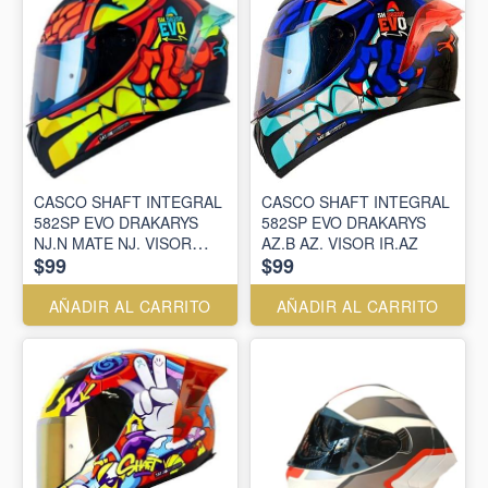
CASCO SHAFT INTEGRAL
CASCO SHAFT INTEGRAL
582SP EVO DRAKARYS
582SP EVO DRAKARYS
NJ.N MATE NJ. VISOR
AZ.B AZ. VISOR IR.AZ
$99
$99
IR.AZ
AÑADIR AL CARRITO
AÑADIR AL CARRITO