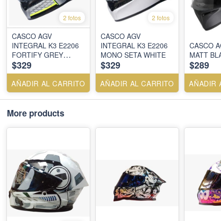
2 fotos
2 fotos
CASCO AGV
CASCO AGV
INTEGRAL K3 E2206
INTEGRAL K3 E2206
CASCO A
FORTIFY GREY
MONO SETA WHITE
MATT BL
$329
$329
$289
/BLACK / YELLOW
FLUO
AÑADIR AL CARRITO
AÑADIR AL CARRITO
AÑADIR 
More products