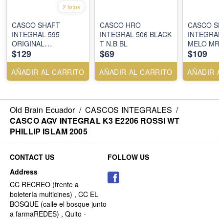
2 fotos
CASCO SHAFT
CASCO HRO
CASCO S
INTEGRAL 595
INTEGRAL 506 BLACK
INTEGRA
ORIGINAL
T N.B BL
MELO MR
$129
$69
$109
STORMTROOPER
BL.B GR. VISOR
TR.IR.AZ
AÑADIR AL CARRITO
AÑADIR AL CARRITO
AÑADIR 
Old Brain Ecuador
/
CASCOS INTEGRALES
/
CASCO AGV INTEGRAL K3 E2206 ROSSI WT
PHILLIP ISLAM 2005
CONTACT US
FOLLOW US
Address
CC RECREO (frente a
boletería multicines) , CC EL
BOSQUE (calle el bosque junto
a farmaREDES) , Quito -