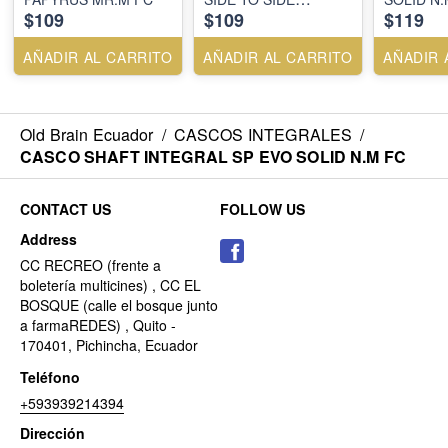
$109
$109
$119
MR.OS.FC
AÑADIR AL CARRITO
AÑADIR AL CARRITO
AÑADIR 
Old Brain Ecuador
/
CASCOS INTEGRALES
/
CASCO SHAFT INTEGRAL SP EVO SOLID N.M FC
CONTACT US
FOLLOW US
Address
CC RECREO (frente a
boletería multicines) , CC EL
BOSQUE (calle el bosque junto
a farmaREDES) , Quito -
170401, Pichincha, Ecuador
Teléfono
+593939214394
Dirección