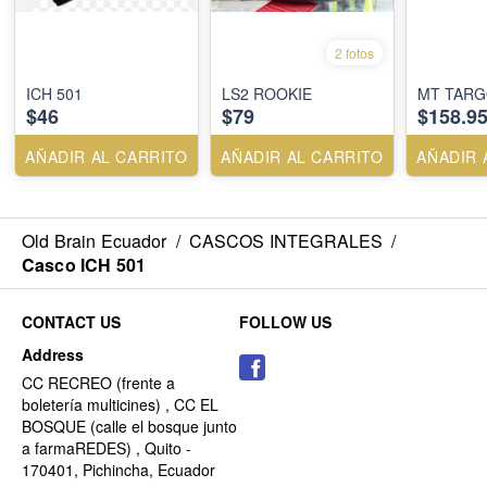
2 fotos
ICH 501
LS2 ROOKIE
MT TAR
$46
$79
$158.9
AÑADIR AL CARRITO
AÑADIR AL CARRITO
AÑADIR 
Old Brain Ecuador
/
CASCOS INTEGRALES
/
Casco ICH 501
CONTACT US
FOLLOW US
Address
CC RECREO (frente a
boletería multicines) , CC EL
BOSQUE (calle el bosque junto
a farmaREDES) , Quito -
170401, Pichincha, Ecuador