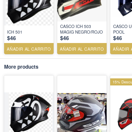
CASCO ICH 503
CASCO U
ICH 501
MAGIG NEGRO/ROJO
POOL
$46
$46
$46
AÑADIR AL CARRITO
AÑADIR AL CARRITO
AÑADIR 
More products
15% Descu