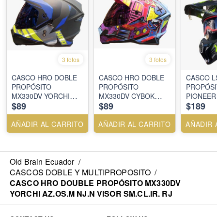
3 fotos
3 fotos
CASCO HRO DOBLE
CASCO HRO DOBLE
CASCO L
PROPÓSITO
PROPÓSITO
PROPÓSI
MX330DV YORCHI
MX330DV CYBOK
PIONEER 
$89
$89
$189
GR.OS. AZ VISOR
AZ.M FC
V YELLO
SM.CL.IR.AZ
AÑADIR AL CARRITO
AÑADIR AL CARRITO
AÑADIR 
Old Brain Ecuador
/
CASCOS DOBLE Y MULTIPROPOSITO
/
CASCO HRO DOUBLE PROPÓSITO MX330DV
YORCHI AZ.OS.M NJ.N VISOR SM.CL.IR. RJ