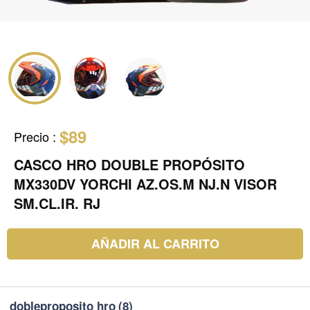
$89
Precio
:
CASCO HRO DOUBLE PROPÓSITO
MX330DV YORCHI AZ.OS.M NJ.N VISOR
SM.CL.IR. RJ
AÑADIR AL CARRITO
dobleproposito hro
(8)