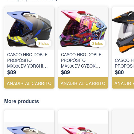
3 fotos
3 fotos
CASCO HRO DOBLE
CASCO HRO DOBLE
PROPÓSITO
PROPÓSITO
CASCO H
MX330DV YORCHI
MX330DV CYBOK
PROPOSI
$89
$89
$80
GR.OS. AZ VISOR
AZ.M FC
SM.CL.IR.AZ
AÑADIR AL CARRITO
AÑADIR AL CARRITO
AÑADIR 
More products