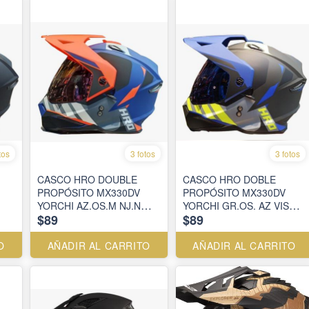
tos
3 fotos
3 fotos
CASCO HRO DOUBLE
CASCO HRO DOBLE
PROPÓSITO MX330DV
PROPÓSITO MX330DV
YORCHI AZ.OS.M NJ.N
YORCHI GR.OS. AZ VISOR
$89
$89
VISOR SM.CL.IR. RJ
SM.CL.IR.AZ
O
AÑADIR AL CARRITO
AÑADIR AL CARRITO