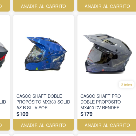
O
AÑADIR AL CARRITO
AÑADIR AL CARRITO
3 fotos
CASCO SHAFT DOBLE
CASCO SHAFT PRO
LID
PROPÓSITO MX360 SOLID
DOBLE PROPÓSITO
AZ.B SL. VISOR
MX400 DV RENDER
$109
$179
SM.CL.REVO.AZ
GR.OS.B GR/AZ VISOR
SM.CL.IR.AZ
O
AÑADIR AL CARRITO
AÑADIR AL CARRITO