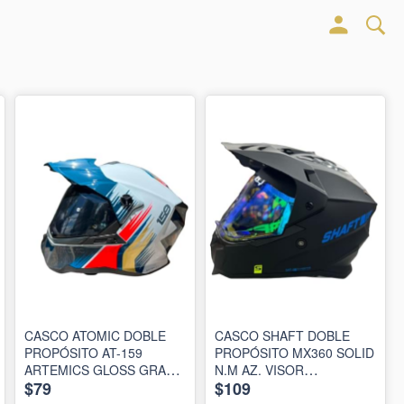
CASCO ATOMIC DOBLE
CASCO SHAFT DOBLE
PROPÓSITO AT-159
PROPÓSITO MX360 SOLID
ARTEMICS GLOSS GRAY
N.M AZ. VISOR
$79
$109
BLUE ORANGE VISOR
SM.CL.REVO.AZ