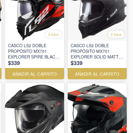
3 fotos
2 fotos
CASCO LS2 DOBLE
CASCO LS2 DOBLE
PROPÓSITO MX701
PROPÓSITO MX701
EXPLORER SPIRE BLACK
EXPLORER SOLID MATT
$339
$339
TITANIUM RED
BLACK
AÑADIR AL CARRITO
AÑADIR AL CARRITO