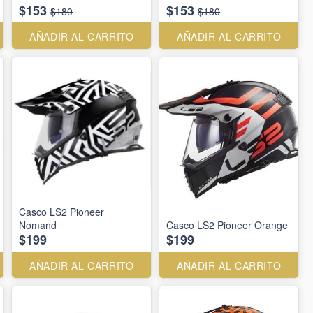
$153
$153
$180
$180
AÑADIR AL CARRITO
AÑADIR AL CARRITO
Casco LS2 Pioneer
Nomand
Casco LS2 Pioneer Orange
$199
$199
AÑADIR AL CARRITO
AÑADIR AL CARRITO