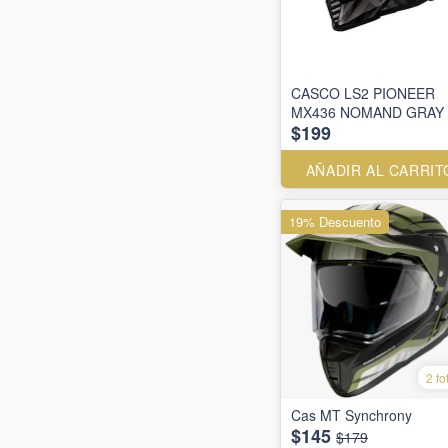
CASCO LS2 PIONEER
MX436 NOMAND GRAY
$199
AÑADIR AL CARRIT
19% Descuento
2 fo
Cas MT Synchrony
$145
$179