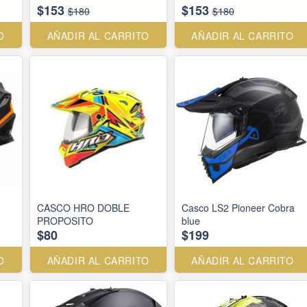
$153
$153
$180
$180
O
AÑADIR AL CARRITO
AÑADIR AL CARRITO
CASCO HRO DOBLE
Casco LS2 Pioneer Cobra
PROPOSITO
blue
$80
$199
O
AÑADIR AL CARRITO
AÑADIR AL CARRITO