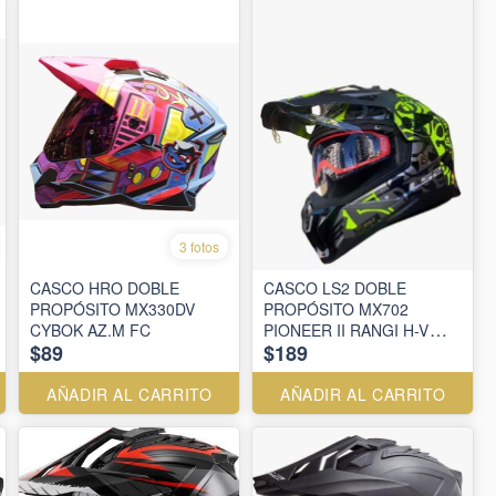
3 fotos
CASCO HRO DOBLE
CASCO LS2 DOBLE
PROPÓSITO MX330DV
PROPÓSITO MX702
CYBOK AZ.M FC
PIONEER II RANGI H-V
$89
$189
YELLOW
AÑADIR AL CARRITO
AÑADIR AL CARRITO