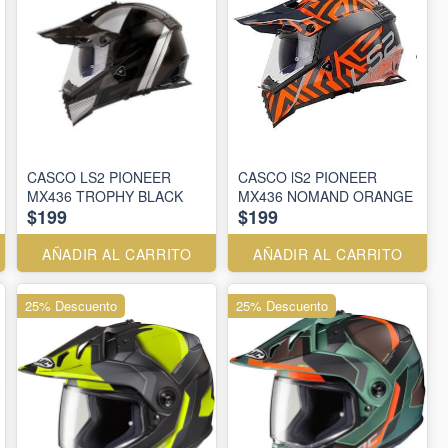
CASCO LS2 PIONEER
CASCO lS2 PIONEER
MX436 TROPHY BLACK
MX436 NOMAND ORANGE
$199
$199
AÑADIR AL CARRITO
AÑADIR AL CARRITO
25% Descuento
25% Descuento