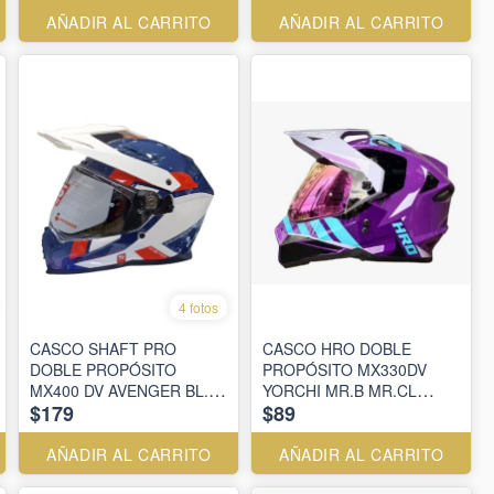
AÑADIR AL CARRITO
AÑADIR AL CARRITO
4 fotos
CASCO SHAFT PRO
CASCO HRO DOBLE
DOBLE PROPÓSITO
PROPÓSITO MX330DV
MX400 DV AVENGER BL.B
YORCHI MR.B MR.CL
$179
$89
RJ. VISOR SM.CL.IR.AZ
VISOR SM.CL.IR.MR
AÑADIR AL CARRITO
AÑADIR AL CARRITO