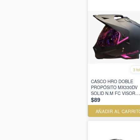
3 fo
CASCO HRO DOBLE
PROPÓSITO MX330DV
SOLID N.M FC VISOR
$89
SM.CL.IR.MR
AÑADIR AL CARRIT