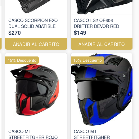
CASCO SCORPION EXO
CASCO LS2 OF606
DUAL SOLID ABATIBLE
DRIFTER DEVOR RED
$270
$149
AÑADIR AL CARRITO
AÑADIR AL CARRITO
15% Descuento
15% Descuento
CASCO MT
CASCO MT
STREETFITGHER ROJO
STREETFITGHER