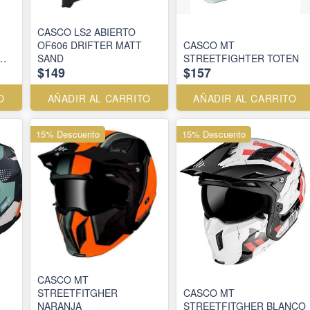
CASCO LS2 ABIERTO
OF606 DRIFTER MATT
CASCO MT
SAND
STREETFIGHTER TOTEN
$149
$157
O
AÑADIR AL CARRITO
AÑADIR AL CARRITO
15% Descuento
15% Descuento
CASCO MT
STREETFITGHER
CASCO MT
NARANJA
STREETFITGHER BLANCO