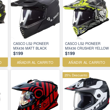
CASCO LS2 PIONEER
CASCO LS2 PIONEER
MX436 MATT BLACK
MX436 CRUSHER YELLOW
$199
$199
O
AÑADIR AL CARRITO
AÑADIR AL CARRITO
25% Descuento