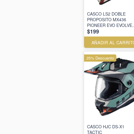
CASCO LS2 DOBLE
PROPOSITO MX436
PIONEER EVO EVOLVE
$199
RED WHITE- L Y M
AÑADIR AL CARRIT
25% Descuento
CASCO HJC DS-X1
TACTIC