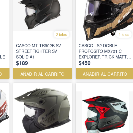
2 fotos
4 fotos
CASCO MT TR902B SV
CASCO LS2 DOBLE
STREETFIGHTER SV
PROPÓSITO MX701 C
LE
SOLID A1
EXPLORER TRICK MATT
$189
$459
BROWN SAND
O
AÑADIR AL CARRITO
AÑADIR AL CARRITO