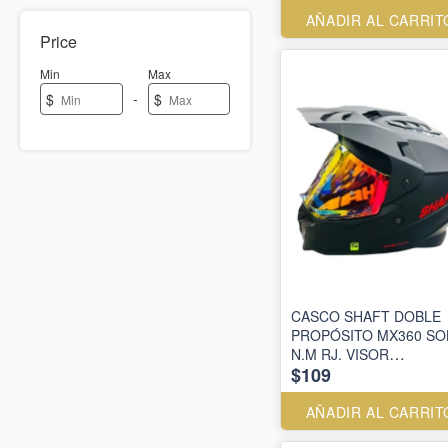
AÑADIR AL CARRIT
Price
Min
Max
-
$
$
CASCO SHAFT DOBLE
PROPÓSITO MX360 SO
N.M RJ. VISOR
$109
SM.REVO.RJ
AÑADIR AL CARRIT