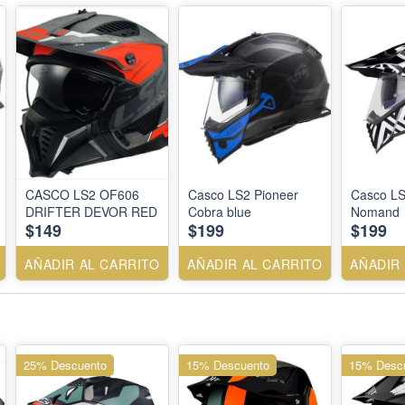
CASCO LS2 OF606
Casco LS2 Pioneer
Casco LS
DRIFTER DEVOR RED
Cobra blue
Nomand
$149
$199
$199
AÑADIR AL CARRITO
AÑADIR AL CARRITO
AÑADIR
25% Descuento
15% Descuento
15% Desc