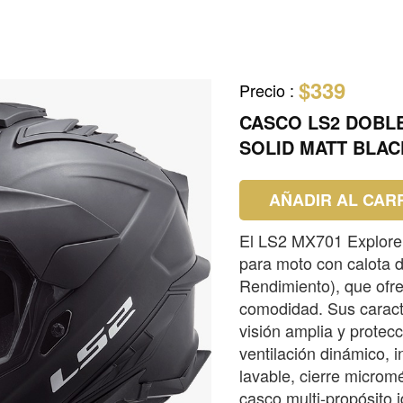
$339
Precio
:
CASCO LS2 DOBL
SOLID MATT BLAC
AÑADIR AL CAR
El LS2 MX701 Explorer
para moto con calota 
Rendimiento), que ofre
comodidad. Sus caracte
visión amplia y protecc
ventilación dinámico, 
lavable, cierre microm
casco multi-propósito i