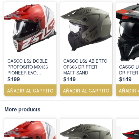
CASCO LS2 DOBLE
CASCO LS2 ABIERTO
PROPOSITO MX436
OF606 DRIFTER
CASCO L
PIONEER EVO
MATT SAND
DRIFTER
$199
$149
$149
EVOLVE RED WHITE-
L Y M
AÑADIR AL CARRITO
AÑADIR AL CARRITO
AÑADIR 
More products