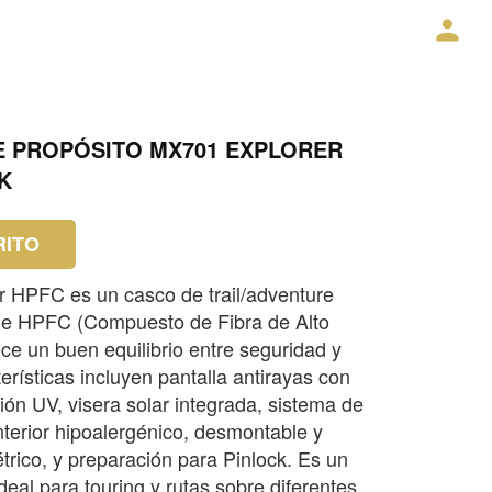
E PROPÓSITO MX701 EXPLORER
K
RITO
 HPFC es un casco de trail/adventure
de HPFC (Compuesto de Fibra de Alto
ce un buen equilibrio entre seguridad y
rísticas incluyen pantalla antirayas con
ión UV, visera solar integrada, sistema de
interior hipoalergénico, desmontable y
étrico, y preparación para Pinlock. Es un
deal para touring y rutas sobre diferentes