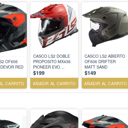
CASCO LS2 DOBLE
CASCO LS2 ABIERTO
S2 OF606
PROPOSITO MX436
OF606 DRIFTER
 DEVOR RED
PIONEER EVO
MATT SAND
$199
$149
EVOLVE RED WHITE-
L Y M
AL CARRITO
AÑADIR AL CARRITO
AÑADIR AL CARRITO