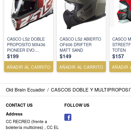
CASCO LS2 DOBLE
CASCO LS2 ABIERTO
CASCO 
PROPOSITO MX436
OF606 DRIFTER
STREETF
PIONEER EVO
MATT SAND
TOTEN
$199
$149
$157
EVOLVE RED WHITE-
L Y M
AÑADIR AL CARRITO
AÑADIR AL CARRITO
AÑADIR 
Old Brain Ecuador
/
CASCOS DOBLE Y MULTIPROPOSI
CONTACT US
FOLLOW US
Address
CC RECREO (frente a
boletería multicines) , CC EL