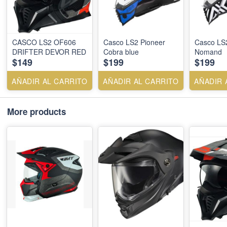
CASCO LS2 OF606
Casco LS2 Pioneer
Casco LS
DRIFTER DEVOR RED
Cobra blue
Nomand
$149
$199
$199
AÑADIR AL CARRITO
AÑADIR AL CARRITO
AÑADIR 
More products