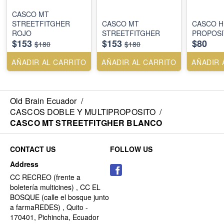
CASCO MT
STREETFITGHER
CASCO MT
CASCO H
ROJO
STREETFITGHER
PROPOSI
$153
$153
$80
$180
$180
AÑADIR AL CARRITO
AÑADIR AL CARRITO
AÑADIR 
Old Brain Ecuador
/
CASCOS DOBLE Y MULTIPROPOSITO
/
CASCO MT STREETFITGHER BLANCO
CONTACT US
FOLLOW US
Address
CC RECREO (frente a
boletería multicines) , CC EL
BOSQUE (calle el bosque junto
a farmaREDES) , Quito -
170401, Pichincha, Ecuador