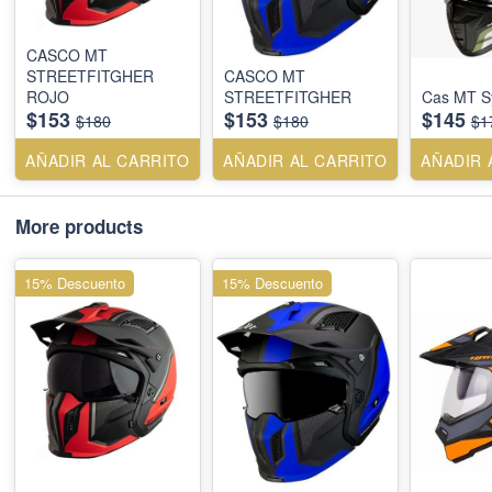
CASCO MT
STREETFITGHER
CASCO MT
ROJO
STREETFITGHER
Cas MT S
$153
$153
$145
$180
$180
$1
AÑADIR AL CARRITO
AÑADIR AL CARRITO
AÑADIR 
More products
15% Descuento
15% Descuento