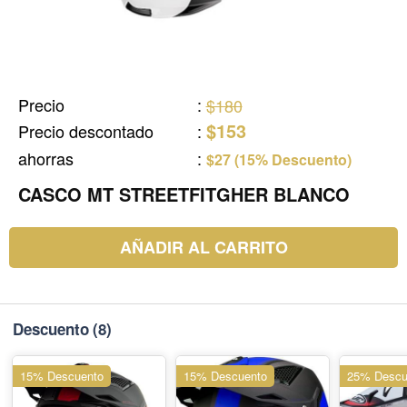
Precio
:
$180
$153
Precio descontado
:
ahorras
:
$27 (15% Descuento)
CASCO MT STREETFITGHER BLANCO
AÑADIR AL CARRITO
Descuento
(8)
15% Descuento
15% Descuento
25% Descu