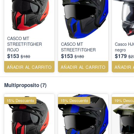
CASCO MT
STREETFITGHER
CASCO MT
Casco HJC
ROJO
STREETFITGHER
negro
$153
$153
$179
$180
$180
$2
AÑADIR AL CARRITO
AÑADIR AL CARRITO
AÑADIR 
Multiproposito
(7)
15% Descuento
15% Descuento
19% Descu