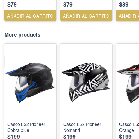
$79
$79
$89
MR.B MR
SM.CL.IR
AÑADIR AL CARRITO
AÑADIR AL CARRITO
AÑADIR 
More products
Casco LS2 Pioneer
Casco LS2 Pioneer
Casco LS
Cobra blue
Nomand
Orange
$199
$199
$199