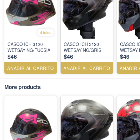
4 fotos
CASCO ICH 3120
CASCO ICH 3120
CASCO I
WETSAY NG/FUCSIA
WETSAY NG/GRIS
WETSAY 
$46
$46
$46
AÑADIR AL CARRITO
AÑADIR AL CARRITO
AÑADIR 
More products