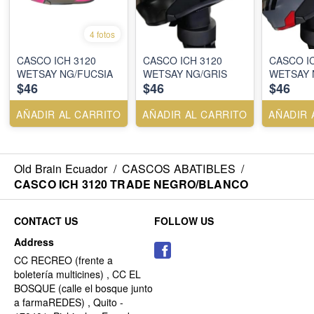
4 fotos
CASCO ICH 3120
CASCO ICH 3120
CASCO I
WETSAY NG/FUCSIA
WETSAY NG/GRIS
WETSAY 
$46
$46
$46
AÑADIR AL CARRITO
AÑADIR AL CARRITO
AÑADIR 
Old Brain Ecuador
/
CASCOS ABATIBLES
/
CASCO ICH 3120 TRADE NEGRO/BLANCO
CONTACT US
FOLLOW US
Address
CC RECREO (frente a
boletería multicines) , CC EL
BOSQUE (calle el bosque junto
a farmaREDES) , Quito -