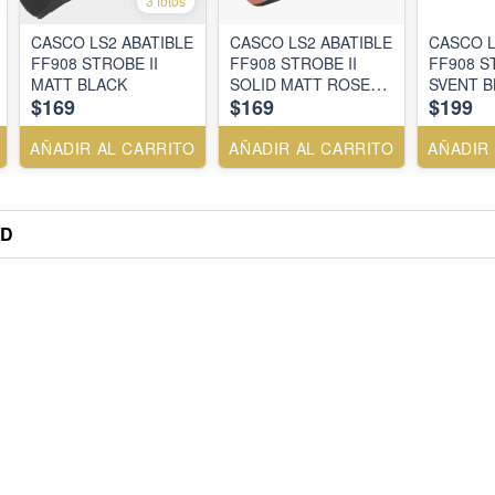
3 fotos
CASCO LS2 ABATIBLE
CASCO LS2 ABATIBLE
CASCO L
FF908 STROBE II
FF908 STROBE II
FF908 S
MATT BLACK
SOLID MATT ROSE
SVENT 
$169
$169
$199
GOLD
AÑADIR AL CARRITO
AÑADIR AL CARRITO
AÑADIR
ED