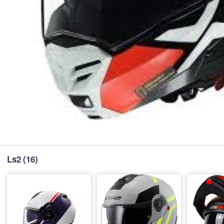
Ls2
(16)