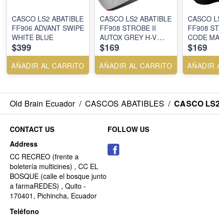
CASCO LS2 ABATIBLE
CASCO LS2 ABATIBLE
CASCO L
FF906 ADVANT SWIPE
FF908 STROBE II
FF908 ST
WHITE BLUE
AUTOX GREY H-V
CODE MA
$399
$169
$169
YELLOW
RED
AÑADIR AL CARRITO
AÑADIR AL CARRITO
AÑADIR 
Old Brain Ecuador
/
CASCOS ABATIBLES
/
CASCO LS2
CONTACT US
FOLLOW US
Address
CC RECREO (frente a
boletería multicines) , CC EL
BOSQUE (calle el bosque junto
a farmaREDES) , Quito -
170401, Pichincha, Ecuador
Teléfono