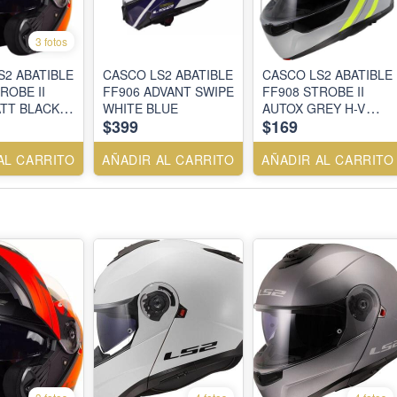
3 fotos
S2 ABATIBLE
CASCO LS2 ABATIBLE
CASCO LS2 ABATIBLE
ROBE II
FF906 ADVANT SWIPE
FF908 STROBE II
TT BLACK
WHITE BLUE
AUTOX GREY H-V
$399
$169
YELLOW
AL CARRITO
AÑADIR AL CARRITO
AÑADIR AL CARRITO