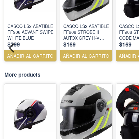
CASCO LS2 ABATIBLE
CASCO LS2 ABATIBLE
CASCO L
FF906 ADVANT SWIPE
FF908 STROBE II
FF908 ST
WHITE BLUE
AUTOX GREY H-V
CODE MA
$399
$169
$169
YELLOW
RED
AÑADIR AL CARRITO
AÑADIR AL CARRITO
AÑADIR 
More products