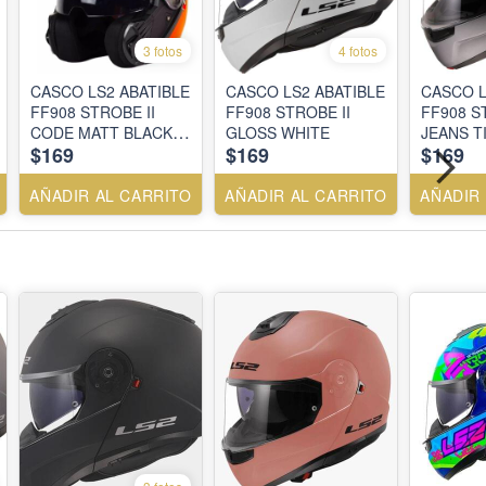
3 fotos
4 fotos
CASCO LS2 ABATIBLE
CASCO LS2 ABATIBLE
CASCO L
FF908 STROBE II
FF908 STROBE II
FF908 S
CODE MATT BLACK
GLOSS WHITE
JEANS T
$169
$169
$169
RED
AÑADIR AL CARRITO
AÑADIR AL CARRITO
AÑADIR