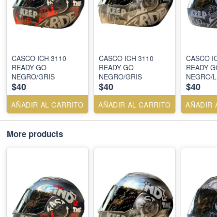
CASCO ICH 3110
CASCO ICH 3110
CASCO I
READY GO
READY GO
READY G
NEGRO/GRIS
NEGRO/GRIS
NEGRO/L
$40
$40
$40
AÑADIR AL CARRITO
AÑADIR AL CARRITO
AÑADIR 
More products