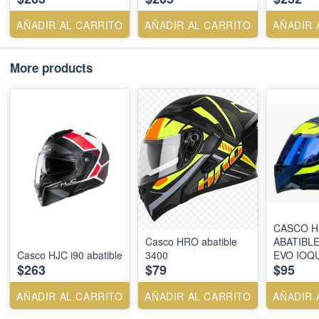
AÑADIR AL CARRITO
AÑADIR AL CARRITO
AÑADIR 
More products
CASCO 
Casco HRO abatible
ABATIBLE
Casco HJC i90 abatible
3400
EVO IOQU
$263
$79
$95
VISOR SM
AÑADIR AL CARRITO
AÑADIR AL CARRITO
AÑADIR 