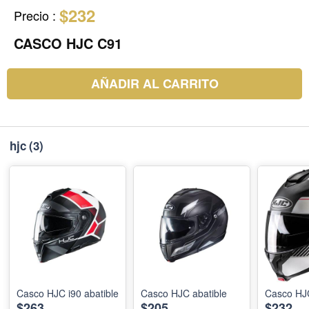
$232
Precio
:
CASCO HJC C91
AÑADIR AL CARRITO
hjc
(3)
Casco HJC i90 abatible
Casco HJC abatible
Casco HJ
$263
$205
$232